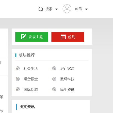
搜索
帐号
发表主题
签到
版块推荐
业
社会生活
房产家居
晒货殿堂
数码科技
国际动态
民生资讯
景
图文资讯
节