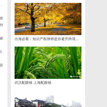
，
密
特
建
出海必看：知识产权律师是你避开跨境雷区的安全垫
此
提
武汉配眼镜 上海配眼镜