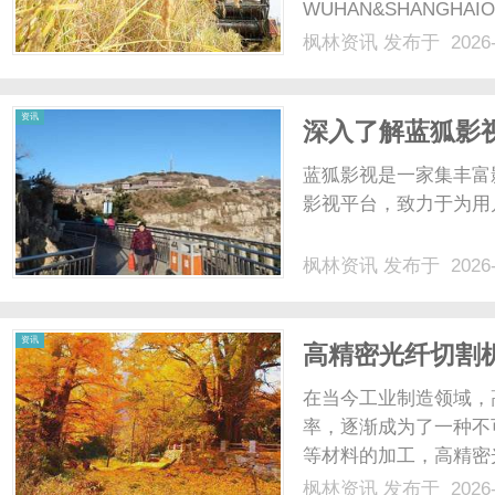
WUHAN&SHANGHAI
配镜的写字楼眼镜店直
枫林资讯
发布于 2026-
光、正品镜片、透明价格
顾高专业度与高性价比...
资讯
深入了解蓝狐影
蓝狐影视是一家集丰富
影视平台，致力于为用户
枫林资讯
发布于 2026-
资讯
高精密光纤切割
在当今工业制造领域，
率，逐渐成为了一种不
等材料的加工，高精密
的市场需求和激烈的竞
枫林资讯
发布于 2026-