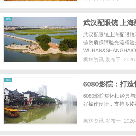
及其在未来工业发展中
光纤切割机的工作原理光纤
资讯
武汉配眼镜 上海
武汉配眼镜上海配眼镜
镜资质保障验光流程验
WUHAN&SHANGHAI
配镜的写字楼眼镜店直
枫林资讯
发布于 2026-
光、正品镜片、透明价格
顾高专业度与高性价比...
资讯
6080影院：打
6080影院集怀旧经
好操作便捷，支持多终端
枫林资讯
发布于 2026-