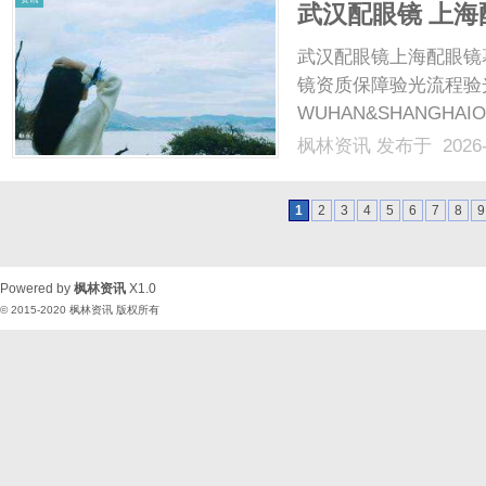
武汉配眼镜 上海
武汉配眼镜上海配眼镜
镜资质保障验光流程验
WUHAN&SHANGHAI
配镜的写字楼眼镜店直
枫林资讯
发布于 2026-
光、正品镜片、透明价格
顾高专业度与高性价比...
1
2
3
4
5
6
7
8
9
Powered by
枫林资讯
X1.0
© 2015-2020
枫林资讯
版权所有