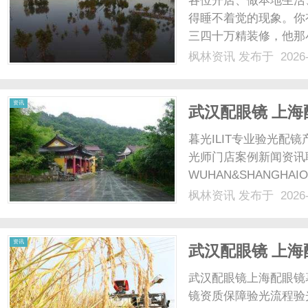
各位开店、做本地生活
得睡不着觉的现象。你
三四十万精装修，他那
用的都是正牌，他的东
枫林资讯
发布于 2026-
千上万的推广费、搞低
钱推广费不花！但邪门的是
资
资讯
武汉配眼镜 上海
暮光ILIT专业验光
光师门店案例新闻资讯
WUHAN&SHANGHAI
配镜的写字楼眼镜店直
枫林资讯
发布于 2026-
光、正品镜片、透明价格
讯
顾高专业度与高性价比...
资讯
武汉配眼镜 上海
武汉配眼镜上海配眼镜
镜资质保障验光流程验