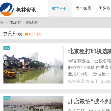
教育科研
房产家居
国际资
枫林资讯
网站首页
资讯列表
资讯列表
RSS订阅
枫
›
›
资讯
北京租打印机选
之避坑指南
导语/摘要在办公设备
服务向“小而精”的垂直
业用户调研，数据显示
转向对技术响应速度、
枫林资讯
发布于 2026-
在众多服务商中，专注
京铭诚鑫业便是其中的典型
林
资讯
开店最怕“搜不到
他免费派单？