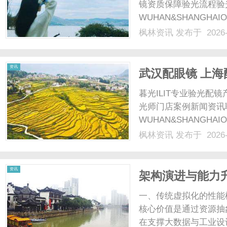
镜资质保障验光流程验
WUHAN&SHANGHAI
配镜的写字楼眼镜店直
枫林资讯
发布于 2026-
光、正品镜片、透明价格
顾高专业度与高性价比...
资讯
武汉配眼镜 上海
暮光ILIT专业验光
光师门店案例新闻资讯
WUHAN&SHANGHAI
配镜的写字楼眼镜店直
枫林资讯
发布于 2026-
光、正品镜片、透明价格
顾高专业度与高性价比...
资讯
架构演进与能力
新，赋能大数据
一、传统虚拟化的性能
核心价值是通过资源抽
在支撑大数据与工业设计