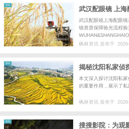
资讯
武汉配眼镜 上海
武汉配眼镜上海配眼镜
镜资质保障验光流程验
WUHAN&SHANGHAI
配镜的写字楼眼镜店直
枫林资讯
发布于 2026-
光、正品镜片、透明价格
顾高专业度与高性价比...
资讯
揭秘沈阳私家侦
本文深入探讨沈阳私家
的重要作用，展示了私家
枫林资讯
发布于 2026-
资讯
搜搜影院：为观