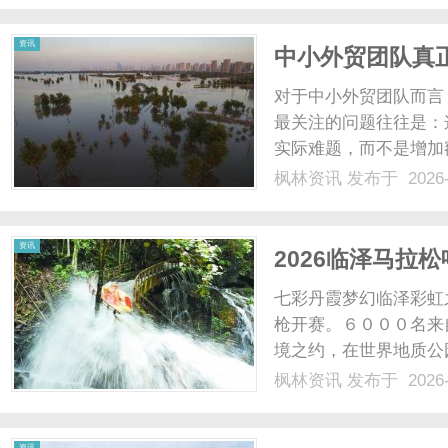
年集训7月入营、同样12..
资讯
中小外贸团队真
对于中小外贸团队而言
最关注的问题往往是：
实际难题，而不是增加
具，应当具备清晰的数
枫林资讯
发布于 2026-
达渠道，并且易于上手
工具整合在一起，为中小外
资讯
2026临泽马拉
七彩丹霞梦幻临泽彩虹
枪开赛。６０００名来
境之约，在世界地质公
织的奔跑盛宴。穿行丹
枫林资讯
发布于 2026-
再赴丹霞之约。本届赛
泽县人民政府主办，临泽县
资讯