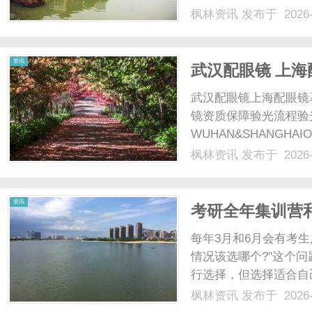
系，形成多重运行瓶颈
枫林资讯
发布于 2026-
（如早期Xen架构）
（VM）与物理机之间的指
资讯
武汉配眼镜 上海
武汉配眼镜上海配眼镜
镜资质保障验光流程验
WUHAN&SHANGHAI
配镜的写字楼眼镜店直
枫林资讯
发布于 2026-
光、正品镜片、透明价格
顾高专业度与高性价比...
资讯
考研全年集训营
每年3月和6月会有考
情况该选哪个?"这个
行选择，但选择适合自
班型的真实差异和选型
枫林资讯
发布于 2026-
营，核心区别是什么?全